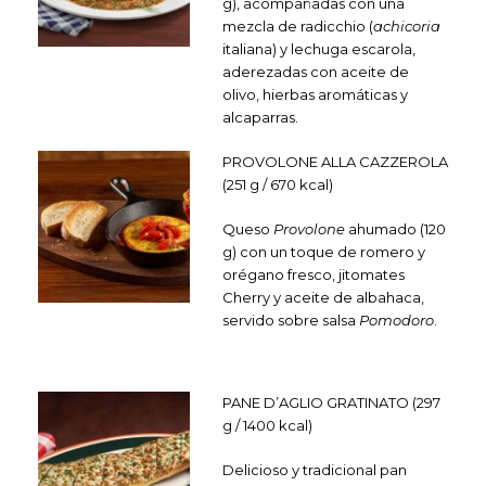
g), acompañadas con una
mezcla de radicchio (
achicoria
italiana) y lechuga escarola,
aderezadas con aceite de
olivo, hierbas aromáticas y
alcaparras.
PROVOLONE ALLA CAZZEROLA
(251 g / 670 kcal)
Queso
Provolone
ahumado (120
g) con un toque de romero y
orégano fresco, jitomates
Cherry y aceite de albahaca,
servido sobre salsa
Pomodoro
.
PANE
D’AGLIO GRATINATO (297
g / 1400 kcal)
Delicioso y tradicional pan