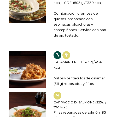
kcal) | GDE. (503 g / 1330 kcal)
Combinación cremosa de
quesos, preparada con
espinacas, alcachofas y
champiñones. Servida con pan
de ajo tostado.
CAL
AMARI FRITTI (623 g / 494
kcal)
Arillos y tentáculos de calamar
(311 g) rebosados y fritos.
CAR
PACCIO DI SALMONE (225 g /
370 kcal)
Finas rebanadas de salmón (85