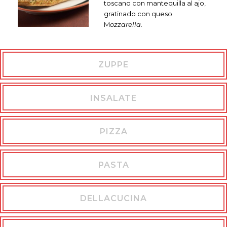
toscano con mantequilla al ajo,
gratinado con queso
M
ozzarella
.
ZUPPE
INSALATE
PIZZA
PASTA
DELLACUCINA