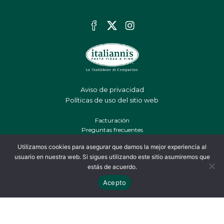
Aviso de privacidad
Políticas de uso del sitio web
Facturación
Preguntas frecuentes
Franquicias
Utilizamos cookies para asegurar que damos la mejor experiencia al
Colabora con nosotros
usuario en nuestra web. Si sigues utilizando este sitio asumiremos que
Contacto
estás de acuerdo.
Sustentabilidad
Acepto
Italianni’s Copyrigth 2024 I Todos los Derechos Reservados
Promociones
Menú